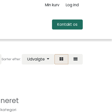
Min kurv
Log ind
Kontakt o​​​​s
Udvalgte
Sorter efter:
ineret
 kategori