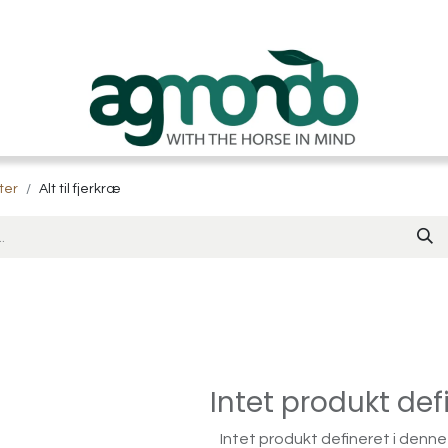
ter
Alt til fjerkræ
Intet produkt def
Intet produkt defineret i denne