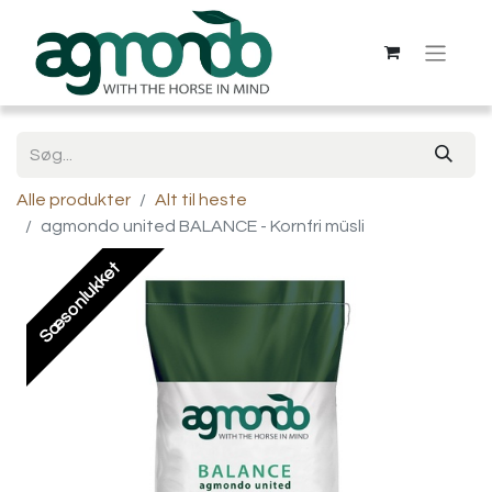
Alle produkter
Alt til heste
agmondo united BALANCE - Kornfri müsli
Sæsonlukket