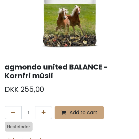
agmondo united BALANCE -
Kornfri müsli
DKK
255,00
Add to cart
Hestefoder