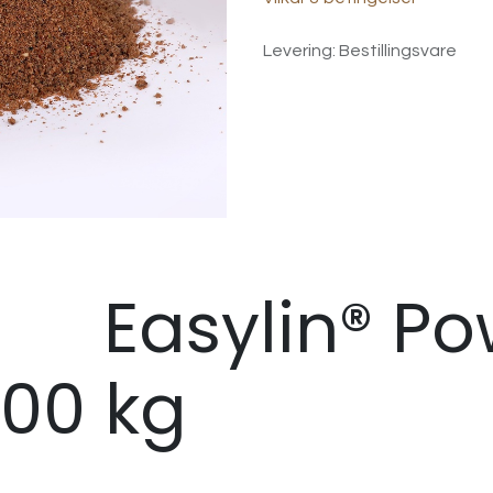
Levering: Bestillingsvare
in® Pow
900 kg