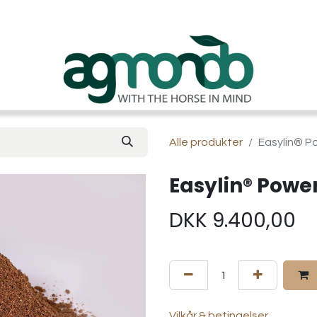
Alle produkter
Easylin® P
Easylin® Power
DKK
9.400,00
Vilkår & betingelser